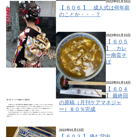
2022年01月16日
【 ６０６ 】 成人式は何年前
のことか・・・？
2022年01月15日
【 ６０５
】 カレ
ー南蛮そ
ば
2022年01月14日
【 ６０４
】 最終回
の原稿（月刊ケアマネジャ
ー）８０％完成
2022年01月13日
【 ６０３ 】 痛む背中