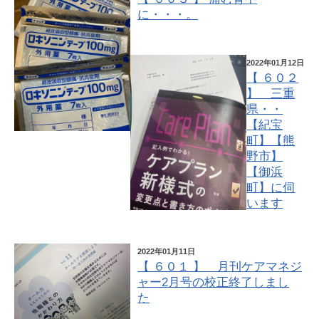
に・・・。
2022年01月12日
【 ６０２
】 三重
県・・
【紀宝
町】【熊
野市】
【御浜
町】に伺
います
2022年01月11日
【 ６０１ 】 月刊ケアマネジ
ャー2月号の校正終了しまし
た