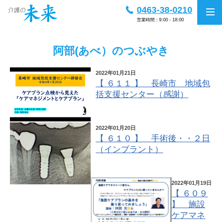
0463-38-0210
営業時間：9:00 - 18:00
阿部(あべ）のつぶやき
2022年01月21日
【 ６１１ 】 長崎市 地域包
括支援センター（感謝）
2022年01月20日
【 ６１０ 】 手術後・・２日
（インプラント）
2022年01月19日
【 ６０９
】 施設
ケアマネ