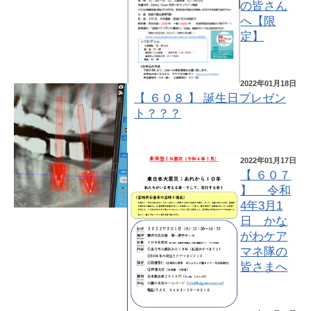
の皆さん
へ【限
定】
2022年01月18日
【 ６０８ 】 誕生日プレゼン
ト？？？
2022年01月17日
【 ６０７
】 令和
4年3月1
日 かな
がわケア
マネ隊の
皆さまへ