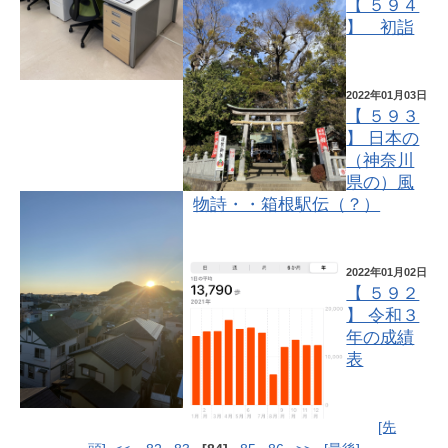
【 ５９４
】 初詣
2022年01月03日
【 ５９３
】 日本の
（神奈川
県の）風
物詩・・箱根駅伝（？）
2022年01月02日
【 ５９２
】 令和３
年の成績
表
[先