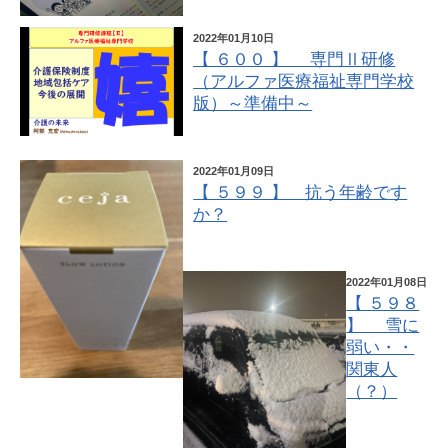
2022年01月10日
【 ６００ 】 専門Ⅱ研修
（アルファ医療福祉専門学校
版）～準備中～
2022年01月09日
【 ５９９ 】 抗う年齢です
か？
2022年01月08日
【 ５９８
】 雪に
弱い・・
関東人
（？）