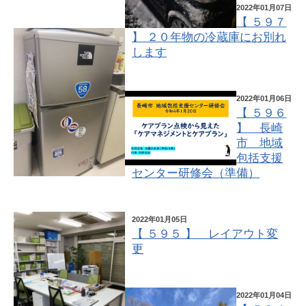
2022年01月07日
【 ５９７
】 ２０年物の冷蔵庫にお別れ
します
2022年01月06日
【 ５９６
】 長崎
市 地域
包括支援
センター研修会（準備）
2022年01月05日
【 ５９５ 】 レイアウト変
更
2022年01月04日