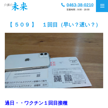
0463-38-0210
営業時間：9:00 - 18:00
【 ５０９ 】 １回目（早い？遅い？）
過日・・ワクチン１回目接種