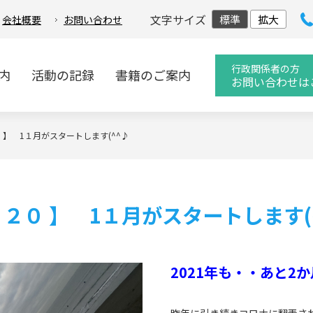
文字サイズ
標準
拡大
会社概要
お問い合わせ
行政関係者の方
内
活動の記録
書籍のご案内
お問い合わせは
０ 】 1１月がスタートします(^^♪
５２０ 】 1１月がスタートします(
2021年も・・あと2